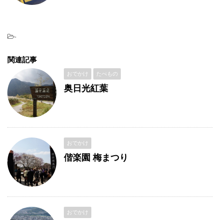
-
関連記事
おでかけ
たべもの
奥日光紅葉
おでかけ
偕楽園 梅まつり
おでかけ