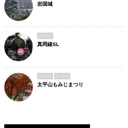
岩国城
おでかけ
真岡線SL
おでかけ
たべもの
太平山もみじまつり